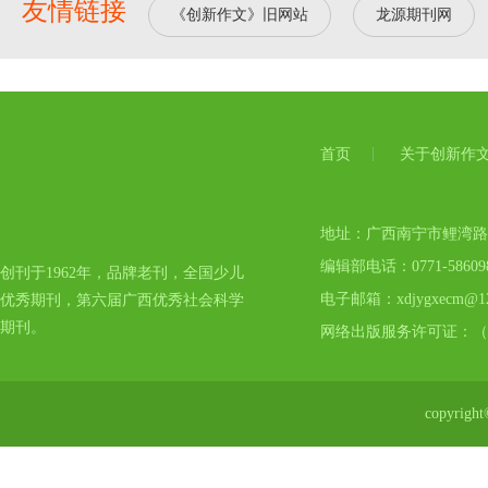
友情链接
《创新作文》旧网站
龙源期刊网
首页
关于创新作
地址：广西南宁市鲤湾路17号
编辑部电话：0771-5860
创刊于1962年，品牌老刊，全国少儿
电子邮箱：xdjygxecm@12
优秀期刊，第六届广西优秀社会科学
期刊。
网络出版服务许可证：（
copyr