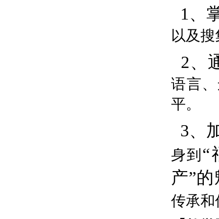
1、
以及
搜
2、
语言、
平。
3、
身到
产”
传承和