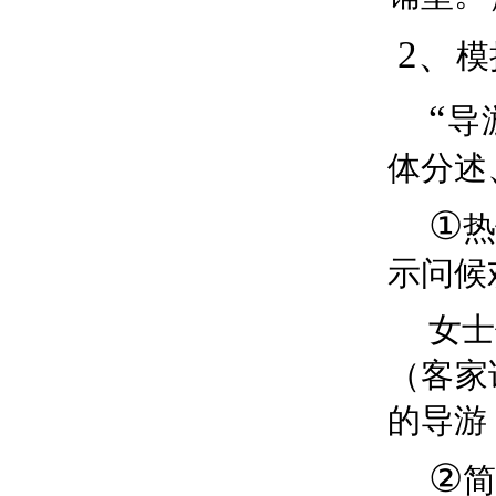
2、
模
“
导
体
分述
①
示问候
女士
（客家
的导游
②
简