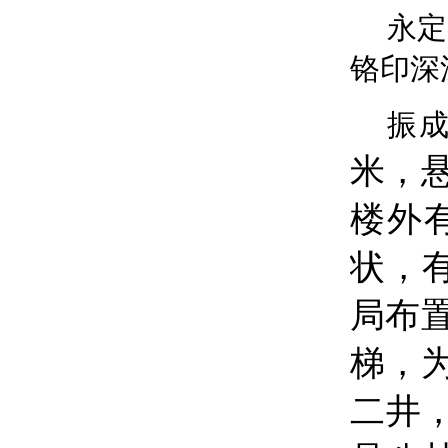
永定
铬印深
振
米，
楼外
状，有
局布
梯，
二井