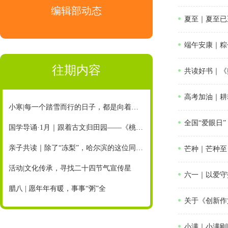
编辑部动态
夏至｜夏至已
端午安康｜粽
往期内容
共读好书｜《
高考加油｜耕
小寒|每一个踏雪而行的日子，都是向着未来在冲刺
全国“爱眼日
国学导诵·1月｜跟着古文归田园——《桃花源记》（节选）
亲子共读｜除了“冻梨”，哈尔滨的这位同学还有这样一个心爱之物……（配朗诵音频）
芒种｜芒种至
活动|文化传承，寻找二十四节气宣传星
六一｜以爱守
腊八 | 愿年年有暖，事事“粥”全
关于《创新作
小满｜小满刚