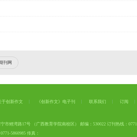
期刊网
关于创新作文
《创新作文》电子刊
联系我们
订阅
市鲤湾路17号 （广西教育学院南校区） 邮编：530022 订刊热线：0771-58
71-5860985 传真：