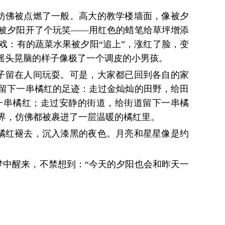
仿佛被点燃了一般。高大的教学楼墙面，像被夕
被夕阳开了个玩笑——用红色的蜡笔给草坪增添
戏：有的蔬菜水果被夕阳“追上”，涨红了脸，变
，摇头晃脑的样子像极了一个调皮的小男孩。
子留在人间玩耍。可是，大家都已回到各自的家
留下一串橘红的足迹：走过金灿灿的田野，给田
一串橘红；走过安静的街道，给街道留下一串橘
界，仿佛都被裹进了一层温暖的橘红里。
橘红褪去，沉入漆黑的夜色。月亮和星星像是约
梦中醒来，不禁想到：“今天的夕阳也会和昨天一