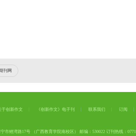
期刊网
关于创新作文
《创新作文》电子刊
联系我们
订阅
市鲤湾路17号 （广西教育学院南校区） 邮编：530022 订刊热线：0771-58