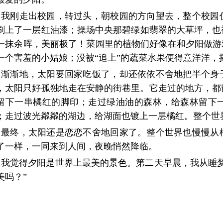
我刚走出校园，转过头，朝校园的方向望去，整个校园
刷上了一层红油漆；操场中央那碧绿如翡翠的大草坪，也
一抹余晖，美丽极了！菜园里的植物们好像在和夕阳做游
一个害羞的小姑娘；没被“追上”的蔬菜水果便得意洋洋
渐渐地，太阳要回家吃饭了，却还依依不舍地把半个身
，太阳只好孤独地走在安静的街巷里。它走过的地方，都
留下一串橘红的脚印；走过绿油油的森林，给森林留下
；走过波光粼粼的湖边，给湖面也镀上一层橘红。整个世
最终，太阳还是恋恋不舍地回家了。整个世界也慢慢从
了一样，一同来到人间，夜晚悄然降临。
我觉得夕阳是世界上最美的景色。第二天早晨，我从睡
美吗？”