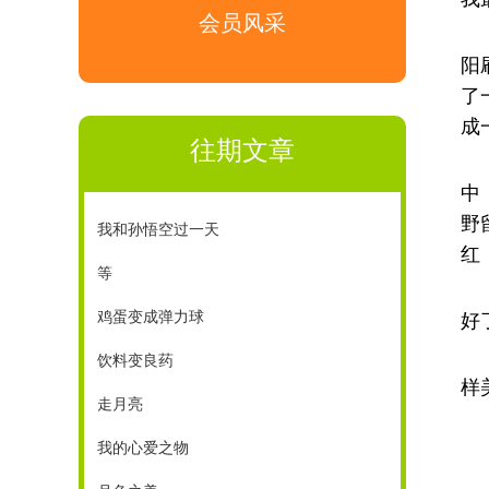
会员风采
阳
了
成
往期文章
中
野
我和孙悟空过一天
红
等
鸡蛋变成弹力球
好
饮料变良药
样
走月亮
我的心爱之物