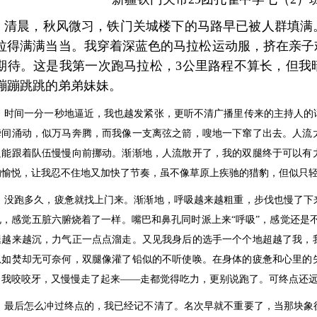
清晨，秋风微习，铁门关城楼下的马路早已被人群填满
拉得满满当当。我穿着深蓝色的马拉松运动服，挤在亲子
期待。这是我第一次跑马拉松，3公里路程不算长，但我
蹦蹦跳跳的弟弟妹妹。
时间一分一秒地逼近，我也越发紧张，更听不清广播里传来的主持人的
瞬间涌动，似万马奔腾，而我像一支离弦之箭，嗖地一下窜了出去。人流
只能跟着队伍慢慢向前挪动。
渐渐地，人流散开了，我的双腿终于可以有
的愉悦，让我忍不住地又加快了节奏，虽不像草原上疾驰的猎豹，但似只
没跑多久，疲惫就找上门来。渐渐地，呼吸越来越粗重，步伐也慢了下
孔，感觉五脏六腑烧着了一样。嘴巴和鼻孔同时派上来“呼吸”，感觉还是不
腿越来越沉，力气正一点点溜走。
又见我身后的选手一个个地超越了我，
急如焚却无可奈何，双腿像灌了铅似的不听使唤。在身体的疲惫和心里的
，我咬咬牙，又慢慢走了起来——走都觉得吃力，更别说跑了。可终点还
最后怎么冲过终点的，我已经记不清了。名次早就不重要了，当那块象