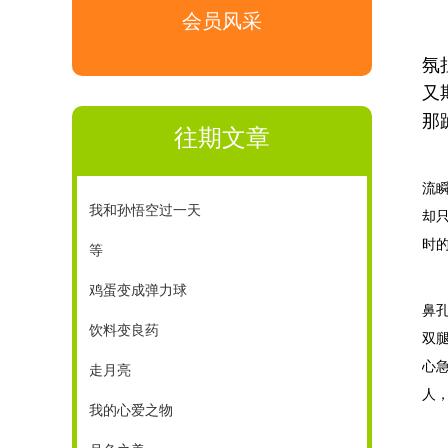
会员风采
氛
又
那
往期文章
流
我和孙悟空过一天
却
时
等
鸡蛋变成弹力球
鼻
饮料变良药
双
心
走月亮
人
我的心爱之物