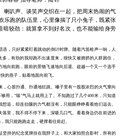
。喇叭声、谈笑声交织在一起，把周末热闹的气
欢乐跑的队伍里，心里像揣了只小兔子，既紧张
暗暗较劲：就算拿不到好名次，也不能输给身旁
话语，只好紧紧盯着跳动的倒计时牌。随着汽笛枪声一响，人
太多，有劲的我却跑不出速度来，
很快又被拥挤的人群困住，
力地向前跑，眼前的景物飞速地向后退。超越一个又一个选手
轻快的燕子，贴着地面向前飞。
来，心脏扑通、扑通地狂跳。嗓子里有一股股浓烈的火气窜向
够用，“喘”气马上就用上了。不知跑过了几个400米，
只知道
我想追，却连抬腿的力气都没有，只能眼睁睁看着他们远去。
失落里，我不得不停下来，深吸几口气。看着身边仍在前进的
远，我只能跑跑走走，硬撑着往前赶。
征坚持的纪念奖牌挂在我脖子上，和大家拍照合影时，所有的