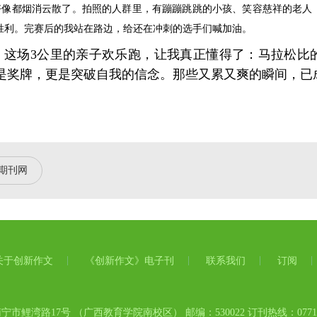
好像都烟消云散了。拍照的人群里，有蹦蹦跳跳的小孩、笑容慈祥的老人
胜利。
完赛后的我站在路边，给还在冲刺的选手们喊加油。
这场3公里的亲子欢乐跑，让我真正懂得了：马拉松比
是奖牌，更是突破自我的信念。那些又累又爽的瞬间，已
期刊网
关于创新作文
《创新作文》电子刊
联系我们
订阅
市鲤湾路17号 （广西教育学院南校区） 邮编：530022 订刊热线：0771-58