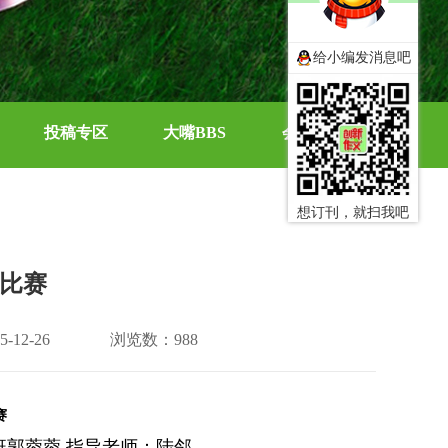
给小编发消息吧
投稿专区
大嘴BBS
会员中心
想订刊，就扫我吧
比赛
12-26
浏览数：988
赛
班郭蓉蓉 指导老师：陆邻