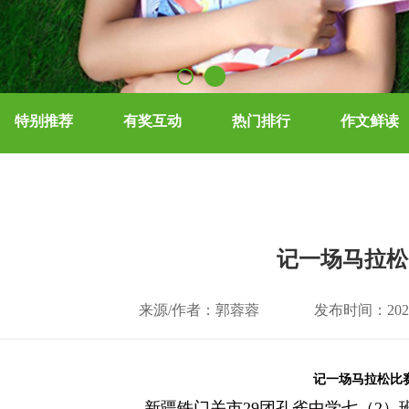
特别推荐
有奖互动
热门排行
作文鲜读
记一场马拉松
来源/作者：郭蓉蓉
发布时间：2025-
记一场马拉松比
新疆铁门关市29团孔雀中学七（2）