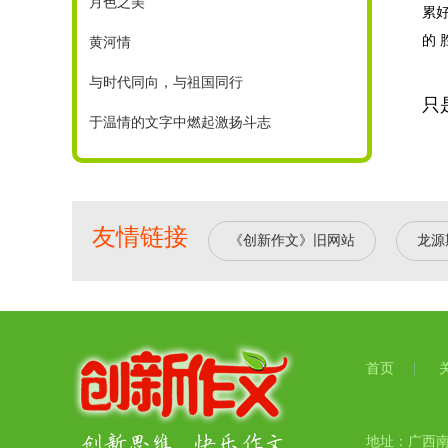
月色之美
累
的 
黄河情
与时代同向，与祖国同行
只
于温情的文字中燃起激扬斗志
友情链接
《创新作文》旧网站
龙源
首页
地址：广西南宁