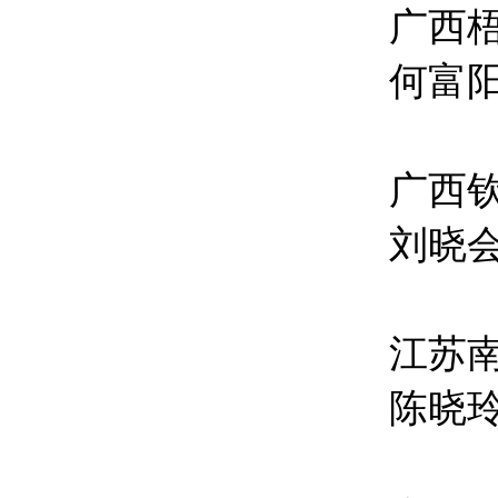
广西
何富
广西
刘晓
江苏
陈晓玲