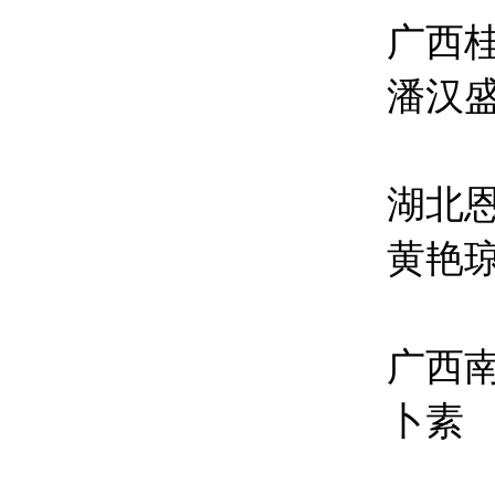
广西
潘汉
湖北
黄艳琼
广西
卜素