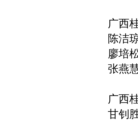
广西
陈洁琼
廖培松
张燕慧
广西
甘钊