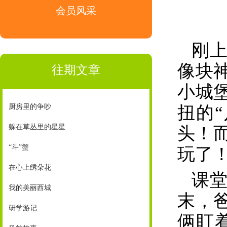
会员风采
刚
像块
往期文章
小城
厨房里的争吵
扭的
躲在草丛里的星星
头！
“斗”蟹
玩了
在心上绣朵花
课
我的美丽西城
末，
研学游记
俩盯