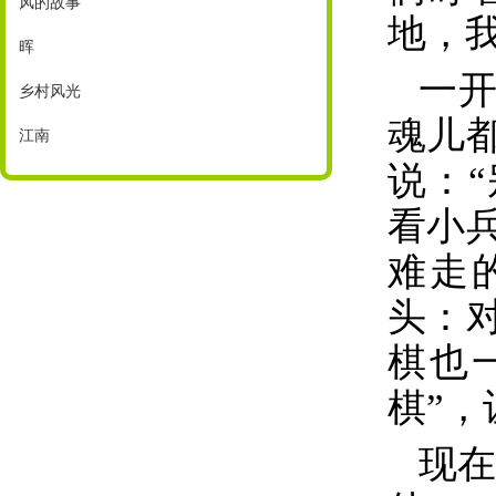
风的故事
地，
晖
一开
乡村风光
魂儿
江南
说：
看小
难走
头：
棋也
棋”
现在