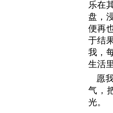
乐在
盘，
便再
于结
我，
生活
愿
气，
光。