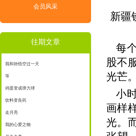
会员风采
新疆
往期文章
每
股不
我和孙悟空过一天
光芒
等
鸡蛋变成弹力球
小
饮料变良药
画样
走月亮
光。
我的心爱之物