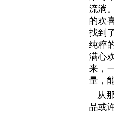
流淌
的欢
找到
纯粹
满心
来，
量，
从
品或