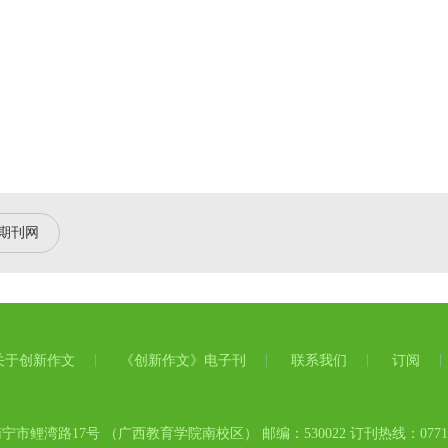
期刊网
关于创新作文
《创新作文》电子刊
联系我们
订阅
市鲤湾路17号 （广西教育学院南校区） 邮编：530022 订刊热线：0771-58