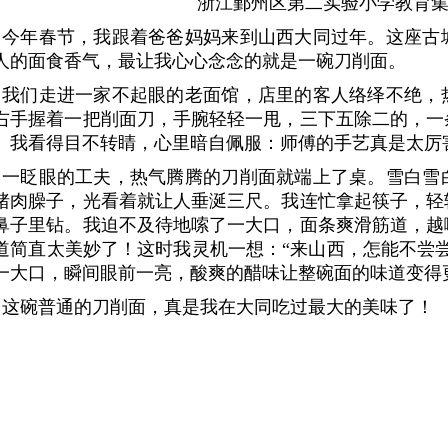
浙江鄞州区第二实验小学教育集团
今年春节，我跟着爸爸妈妈来到山西大同过年。这座古
人的面食香气，最让我心心念念的就是一碗刀削面。
我们走进一家不起眼的老面馆，店里的客人络绎不绝，
右手握着一把削面刀，手腕轻轻一甩，三下五除二的，一
。我看得目不转睛，心里暗自佩服：师傅的手艺真是太厉
一眨眼的工夫，热气腾腾的刀削面就端上了桌。雪白雪
猪肉臊子，光看着就让人垂涎三尺。我连忙拿起筷子，轻
鼻子里钻。我迫不及待地嗦了一大口，面条爽滑筋道，越
道简直太美妙了！这时我灵机一想：“来山西，怎能不尝
一大口，瞬间眼前一亮，酸爽的醋味让整碗面的味道变得
这碗普通的刀削面，真是我在大同吃过最大的美味了！