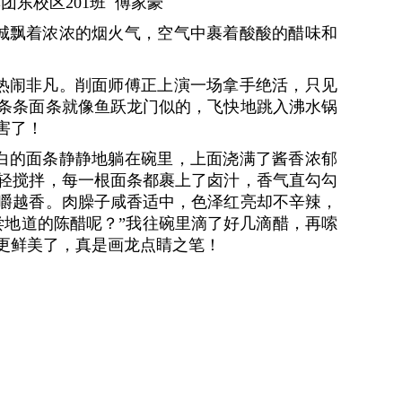
东校区201班 傅家豪
城飘着浓浓的烟火气，空气中裹着酸酸的醋味和
热闹非凡。削面师傅正上演一场拿手绝活，只见
条条面条就像鱼跃龙门似的，飞快地跳入沸水锅
害了！
白的面条静静地躺在碗里，上面浇满了酱香浓郁
轻搅拌，每一根面条都裹上了卤汁，香气直勾勾
嚼越香。肉臊子咸香适中，色泽红亮却不辛辣，
尝地道的陈醋呢？”我往碗里滴了好几滴醋，再嗦
更鲜美了，真是画龙点睛之笔！