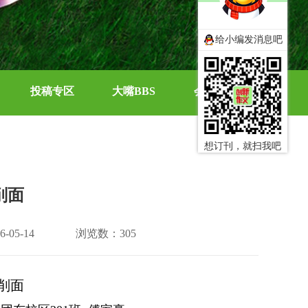
给小编发消息吧
投稿专区
大嘴BBS
会员中心
想订刊，就扫我吧
削面
05-14
浏览数：305
削面