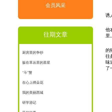
会员风采
诱
他
往期文章
里
的
厨房里的争吵
往
味
躲在草丛里的星星
了
“斗”蟹
在心上绣朵花
我的美丽西城
研学游记