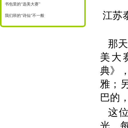
书包里的“选美大赛”
江苏
我们班的“诗仙”不一般
那天
美大
典》
雅；
巴的
这
光，