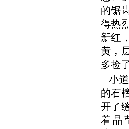
的锯
得热
新红
黄，
多捡
小
的石
开了
着晶