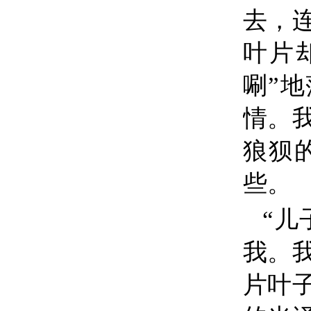
去，
叶片
唰”
情。
狼狈
些。
“儿
我。
片叶