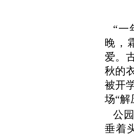
“一
晚，
爱。
秋的
被开
场“解
公
垂着