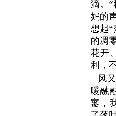
滴。
妈的
想起
的凋
花开
利，
风
暖融
寥，
了落