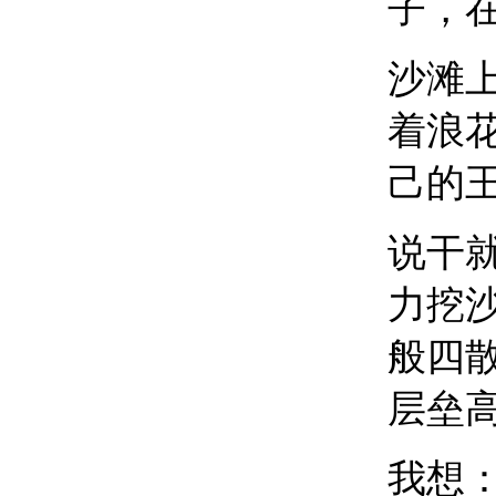
子，
沙滩
着浪
己的
说干
力挖
般四
层垒
我想