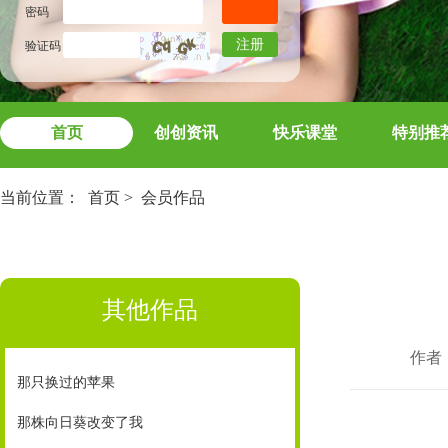
密码
注册
验证码
首页
创创资讯
快乐课堂
特别推
当前位置：
首页
>
会员作品
其他作品
作者
那只换过的苹果
那株向日葵改变了我