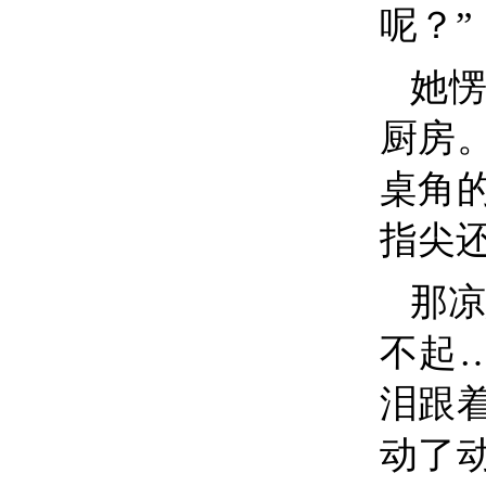
呢？”
她
厨房
桌角
指尖
那凉
不起
泪跟
动了