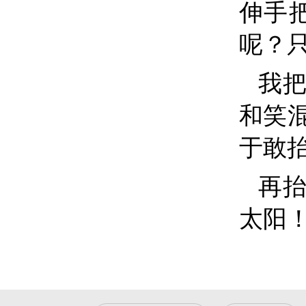
伸手
呢？
我
和笑
于敢
再
太阳