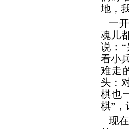
地，
一开
魂儿
说：
看小
难走
头：
棋也
棋”
现在