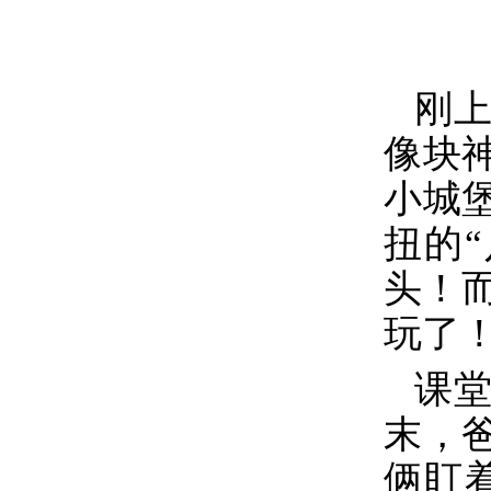
刚
像块
小城
扭的
头！
玩了
课
末，
俩盯