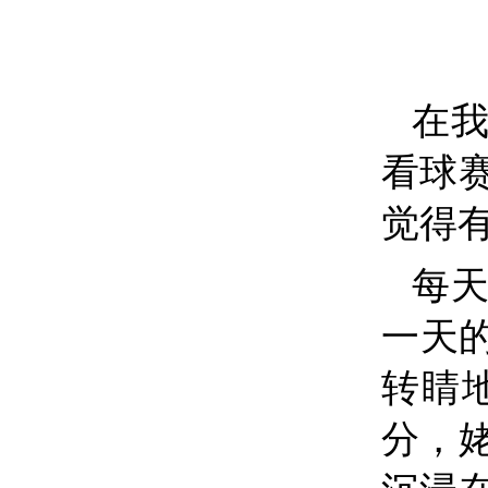
在
看球
觉得
每
一天
转睛
分，