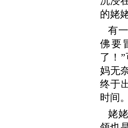
沉浸
的姥
有
佛要
了！
妈无
终于
时间。
姥
领也