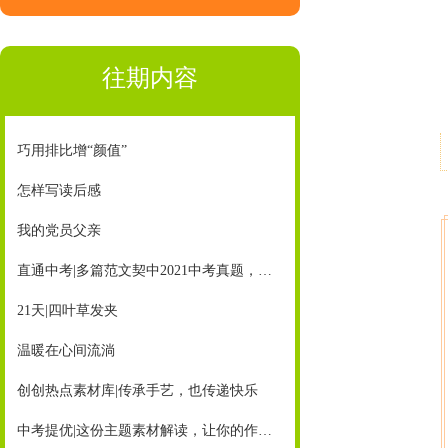
往期内容
巧用排比增“颜值”
怎样写读后感
我的党员父亲
直通中考|多篇范文契中2021中考真题，《创新作文》助你赢中考
21天|四叶草发夹
温暖在心间流淌
创创热点素材库|传承手艺，也传递快乐
中考提优|这份主题素材解读，让你的作文超有亮点！