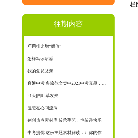
栏
往期内容
巧用排比增“颜值”
怎样写读后感
我的党员父亲
直通中考|多篇范文契中2021中考真题，《创新作文》助你赢中考
21天|四叶草发夹
温暖在心间流淌
创创热点素材库|传承手艺，也传递快乐
中考提优|这份主题素材解读，让你的作文超有亮点！