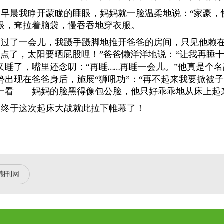
早晨我睁开蒙眬的睡眼，妈妈就一脸温柔地说：“家豪，
眼，耷拉着脑袋，慢吞吞地穿衣服。
过了一会儿，我蹑手蹑脚地推开爸爸的房间，只见他赖
点了，太阳要晒屁股哩！”爸爸懒洋洋地说：“让我再睡
7
又睡了，嘴里还念叨：“再睡
睡一会儿。”他真是个名
……再
势出现在爸爸身后
，施展“狮吼功”：“再不起来我要掀被子
一看——妈妈的脸黑得像包公脸，他只好乖乖地从床上起
终于这次起床大战就此拉下帷幕了！
期刊网