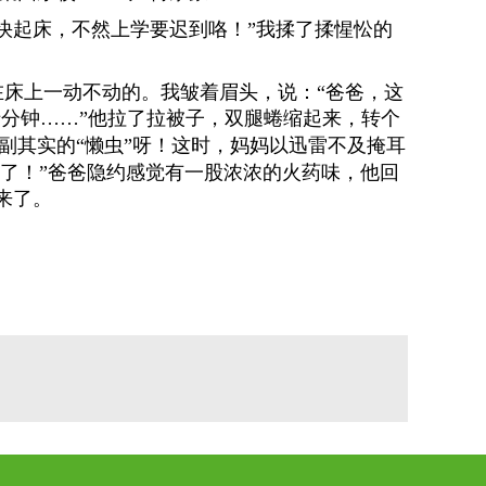
快起床，不然上学要迟到咯！”我揉了揉惺忪的
在床上一动不动的。我皱着眉头，
说：“爸爸，
这
十分钟……”他拉了拉被子，双腿蜷缩起来，转个
副其实的“懒虫”呀！这
时，妈妈以迅雷不及掩耳
了！”爸爸
隐约感觉有一股浓浓的火药味，他回
来了。