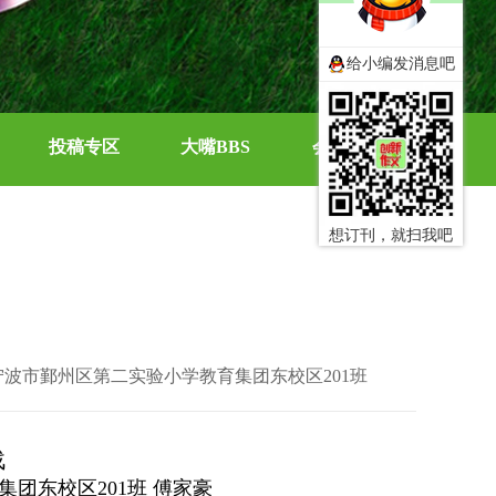
给小编发消息吧
投稿专区
大嘴BBS
会员中心
想订刊，就扫我吧
宁波市鄞州区第二实验小学教育集团东校区201班
战
团东校区201班 傅家豪