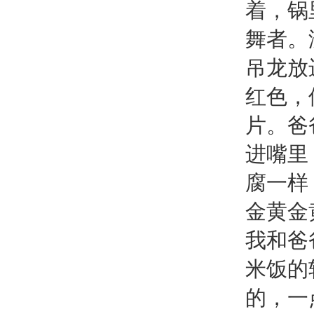
着，锅
舞者。
吊龙放
红色，
片。爸
进嘴里
腐一样
金黄金
我和爸
米饭的
的，一