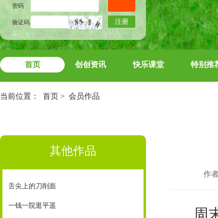
密码
注册
验证码
首页
创创资讯
快乐课堂
特别推
当前位置：
首页
>
会员作品
其他作品
作
舌尖上的刀削面
一钱一院逛平遥
周末，