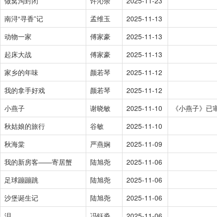
做窝沟封闭
许沁余
2025-11-23
南浔“寻香”记
孟维玉
2025-11-13
动物一家
傅家豪
2025-11-13
起床大战
傅家豪
2025-11-13
家乡的年味
颜若琴
2025-11-12
我的拿手好戏
颜若琴
2025-11-12
小燕子
谢晓敏
2025-11-10
《小燕子》已审
秋姑娘的旅行
谷敏
2025-11-10
秋海棠
严燕娴
2025-11-09
我的新房客——寄居蟹
陆旭尧
2025-11-06
足球蹦蹦跳
陆旭尧
2025-11-06
沙堡诞生记
陆旭尧
2025-11-06
泪
冯钰淼
2025-11-06