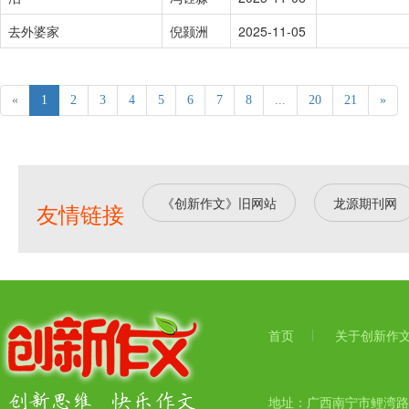
去外婆家
倪颢洲
2025-11-05
«
1
2
3
4
5
6
7
8
...
20
21
»
《创新作文》旧网站
龙源期刊网
友情链接
首页
关于创新作
地址：广西南宁市鲤湾路17号