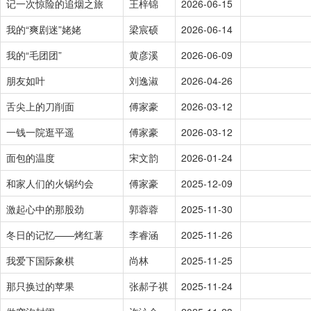
记一次惊险的追烟之旅
王梓锦
2026-06-15
我的“爽剧迷”姥姥
梁宸硕
2026-06-14
我的“毛团团”
黄彦溪
2026-06-09
朋友如叶
刘逸淑
2026-04-26
舌尖上的刀削面
傅家豪
2026-03-12
一钱一院逛平遥
傅家豪
2026-03-12
面包的温度
宋文韵
2026-01-24
和家人们的火锅约会
傅家豪
2025-12-09
激起心中的那股劲
郭蓉蓉
2025-11-30
冬日的记忆——烤红薯
李睿涵
2025-11-26
我爱下国际象棋
尚林
2025-11-25
那只换过的苹果
张郝子祺
2025-11-24